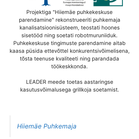
Projektiga "Hiiemäe puhkekeskuse
parendamine" rekonstrueeriti puhkemaja
kanalisatsioonisüsteem, teostati hoones
sisetööd ning soetati robotmuruniiduk.
Puhkekeskuse tingimuste parendamine aitab
kaasa püsida ettevõttel konkurentsivõimelisena,
tõsta teenuse kvaliteeti ning parandada
töökeskkonda.
LEADER meede toetas aastaringse
kasutusvõimalusega grillkoja soetamist.
Hiiemäe Puhkemaja