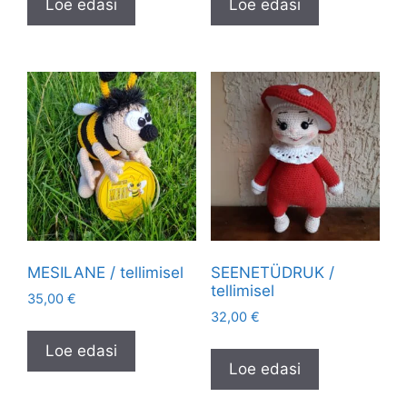
Loe edasi
Loe edasi
MESILANE / tellimisel
SEENETÜDRUK /
tellimisel
35,00
€
32,00
€
Loe edasi
Loe edasi