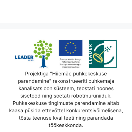
Projektiga "Hiiemäe puhkekeskuse
parendamine" rekonstrueeriti puhkemaja
kanalisatsioonisüsteem, teostati hoones
sisetööd ning soetati robotmuruniiduk.
Puhkekeskuse tingimuste parendamine aitab
kaasa püsida ettevõttel konkurentsivõimelisena,
tõsta teenuse kvaliteeti ning parandada
töökeskkonda.