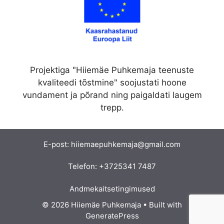
Projektiga "Hiiemäe Puhkemaja teenuste
kvaliteedi tõstmine" soojustati hoone
vundament ja põrand ning paigaldati laugem
trepp.
E-post:
hiiemaepuhkemaja@gmail.com
Telefon:
+3725341 7487
Andmekaitsetingimused
© 2026 Hiiemäe Puhkemaja
• Built with
GeneratePress