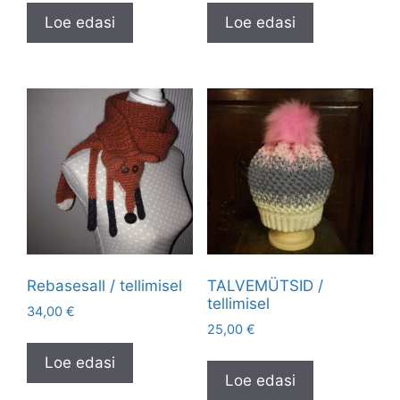
Loe edasi
Loe edasi
Rebasesall / tellimisel
TALVEMÜTSID /
tellimisel
34,00
€
25,00
€
Loe edasi
Loe edasi