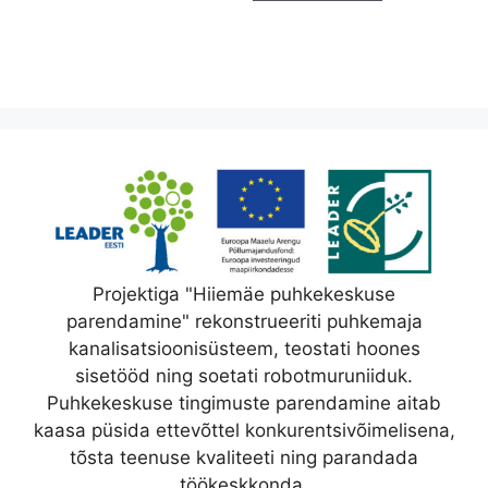
Projektiga "Hiiemäe puhkekeskuse
parendamine" rekonstrueeriti puhkemaja
kanalisatsioonisüsteem, teostati hoones
sisetööd ning soetati robotmuruniiduk.
Puhkekeskuse tingimuste parendamine aitab
kaasa püsida ettevõttel konkurentsivõimelisena,
tõsta teenuse kvaliteeti ning parandada
töökeskkonda.