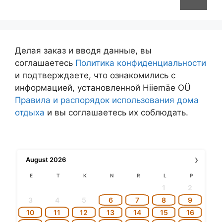
Делая заказ и вводя данные, вы
соглашаетесь
Политика конфиденциальности
и подтверждаете, что ознакомились с
информацией, установленной Hiiemäe OÜ
Правила и распорядок использования дома
отдыха
и вы соглашаетесь их соблюдать.
›
August
2026
E
T
K
N
R
L
P
1
2
3
4
5
6
7
8
9
10
11
12
13
14
15
16