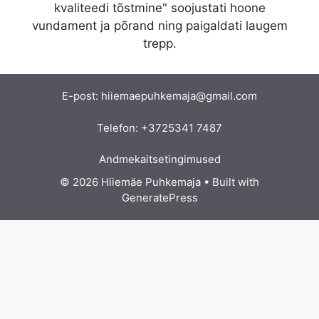
kvaliteedi tõstmine" soojustati hoone
vundament ja põrand ning paigaldati laugem
trepp.
E-post:
hiiemaepuhkemaja@gmail.com
Telefon:
+3725341 7487
Andmekaitsetingimused
© 2026 Hiiemäe Puhkemaja
• Built with
GeneratePress