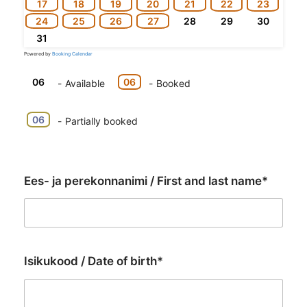
17
18
19
20
21
22
23
24
25
26
27
28
29
30
31
Powered by
Booking Calendar
06
06
-
Available
-
Booked
·
06
-
Partially booked
Ees- ja perekonnanimi / First and last name*
Isikukood / Date of birth*